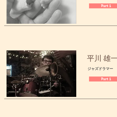
Part 1
平川 雄一 /
​ジャズドラマー
Part 1