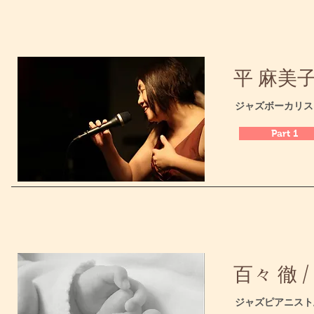
​平 麻美子 
​ジャズボーカリ
Part 1
百々 徹 / 
​ジャズピアニス