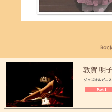
Bac
​敦賀 明子 
​ジャズオルガニ
Part 1