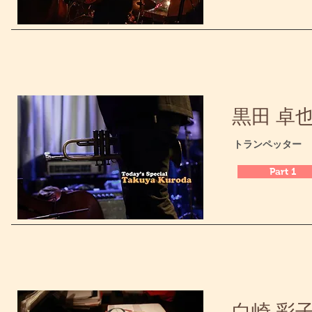
黒田 卓也 /
​トランペッター
Part 1
白崎 彩子 /