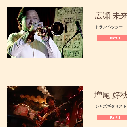
広瀬 未来 /
​トランペッター
Part 1
増尾 好秋 /
​ジャズギタリスト
Part 1