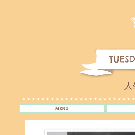
TUESD
人
MENU