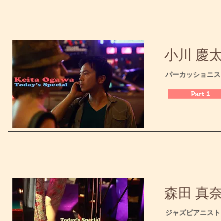
小川 慶太 /
​パーカッショニス
Part 1
森田 真奈美
​ジャズピアニスト