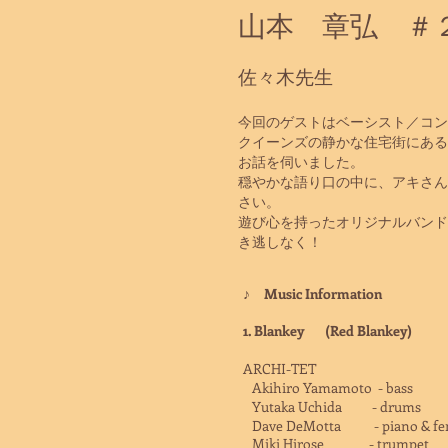
山本 章弘 ＃
​佐々木先生
今回のゲストはベーシスト／コン
クイーンズの静かな住宅街にある
お話を伺いました。
穏やかな語り口の中に、アキさん
さい。
遊び心を持ったオリジナルバンド、
き逃しなく！
♪ Music Information
1. Blankey
(Red Blankey)
ARCHI-TET
Akihiro Yamamoto - bass
Yutaka Uchida - drums
Dave DeMotta - piano & fen
​​ Miki Hirose - trumpet