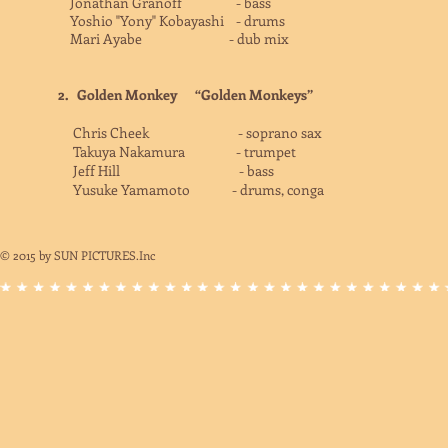
Jonathan Granoff - bass
Yoshio "Yony" Kobayashi - drums
Mari Ayabe - dub mix
2.
Golden Monkey “Golden Monkeys”
Chris Cheek - soprano sax
Takuya Nakamura - trumpet
Jeff Hill - bass
Yusuke Yamamoto - drums, conga
© 2015
by SUN PICTURES.Inc